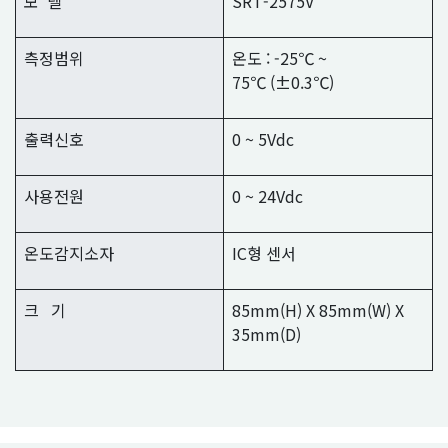
모 델
SRT-2575V
측정범위
온도 : -25℃ ~
75℃ (±0.3℃)
출력신호
0 ~ 5Vdc
사용전원
0 ~ 24Vdc
온도감지소자
IC형 센서
크 기
85mm(H) X 85mm(W) X
35mm(D)