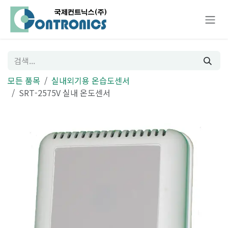
콘텐츠로 건너뛰기
모든 품목
실내외기용 온습도센서
SRT-2575V 실내 온도센서