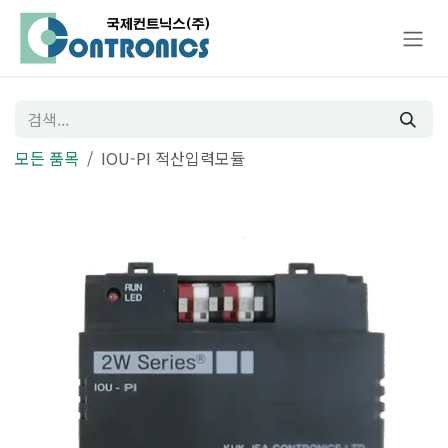
콘텐츠로 건너뛰기
모든 품목
IOU-PI 적산입력모듈