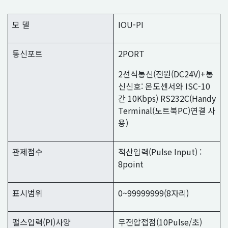
모 델
IOU-PI
통신포트
2PORT
2선식통신(전원(DC24V)+통
신신호: 온도센서와 ISC-10
간 10Kbps) RS232C(Handy
Terminal(노트북PC)연결 사
용)
관제점수
적산입력(Pulse Input) :
8point
표시범위
0~99999999(8자리)
펄스입력(PI)사양
무전압접점(10Pulse/초)