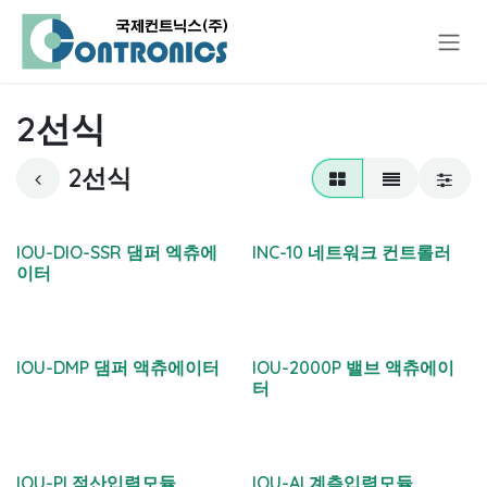
콘텐츠로 건너뛰기
2선식
2선식
IOU-DIO-SSR 댐퍼 엑츄에
INC-10 네트워크 컨트롤러
이터
IOU-DMP 댐퍼 액츄에이터
IOU-2000P 밸브 액츄에이
터
IOU-PI 적산입력모듈
IOU-AI 계측입력모듈