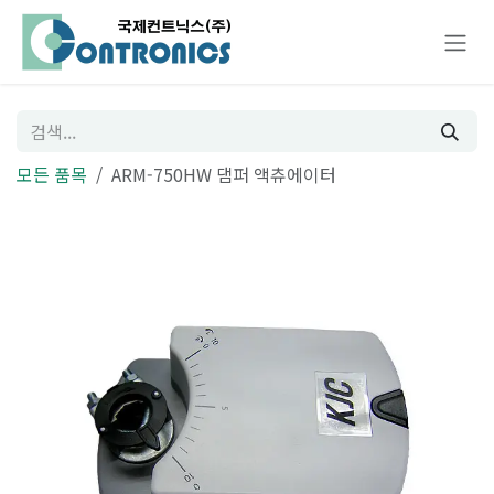
콘텐츠로 건너뛰기
모든 품목
ARM-750HW 댐퍼 액츄에이터