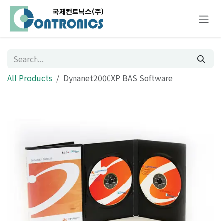
Skip to Content
All Products
Dynanet2000XP BAS Software